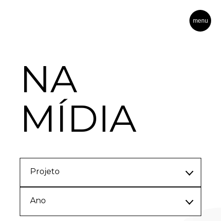
menu
NA
MÍDIA
Projeto
Ano